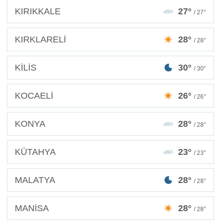
KIRIKKALE
27°
/ 27°
KIRKLARELİ
28°
/ 28°
KİLİS
30°
/ 30°
KOCAELİ
26°
/ 26°
KONYA
28°
/ 28°
KÜTAHYA
23°
/ 23°
MALATYA
28°
/ 28°
MANİSA
28°
/ 28°