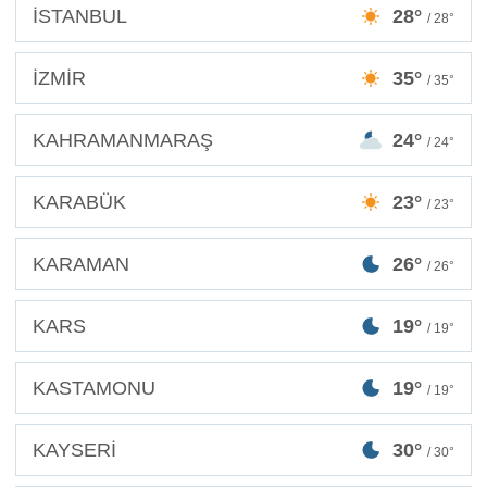
İSTANBUL
28°
/ 28°
İZMİR
35°
/ 35°
KAHRAMANMARAŞ
24°
/ 24°
KARABÜK
23°
/ 23°
KARAMAN
26°
/ 26°
KARS
19°
/ 19°
KASTAMONU
19°
/ 19°
KAYSERİ
30°
/ 30°