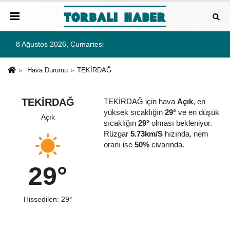
8 Ağustos 2026, Cumartesi
Hava Durumu
TEKİRDAĞ
TEKİRDAĞ
TEKİRDAĞ için hava
Açık
, en
yüksek sıcaklığın
29°
ve en düşük
Açık
sıcaklığın
29°
olması bekleniyor.
Rüzgar
5.73km/S
hızında, nem
oranı ise
50%
civarında.
29°
Hissedilen: 29°