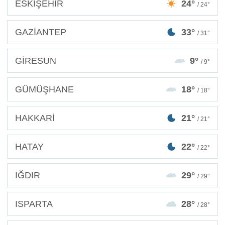
ESKİŞEHİR
24°
/ 24°
GAZİANTEP
33°
/ 31°
GİRESUN
9°
/ 9°
GÜMÜŞHANE
18°
/ 18°
HAKKARİ
21°
/ 21°
HATAY
22°
/ 22°
IĞDIR
29°
/ 29°
ISPARTA
28°
/ 28°