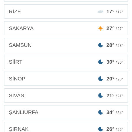
RİZE
17°
/ 17°
SAKARYA
27°
/ 27°
SAMSUN
28°
/ 28°
SİİRT
30°
/ 30°
SİNOP
20°
/ 20°
SİVAS
21°
/ 21°
ŞANLIURFA
34°
/ 34°
ŞIRNAK
26°
/ 26°