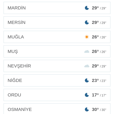
MARDİN
29°
/ 29°
MERSİN
29°
/ 29°
MUĞLA
26°
/ 26°
MUŞ
26°
/ 26°
NEVŞEHİR
29°
/ 29°
NİĞDE
23°
/ 23°
ORDU
17°
/ 17°
OSMANİYE
30°
/ 30°