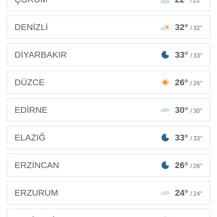
/ 22°
DENİZLİ
32°
/ 32°
DİYARBAKIR
33°
/ 33°
DÜZCE
26°
/ 26°
EDİRNE
30°
/ 30°
ELAZIĞ
33°
/ 33°
ERZİNCAN
26°
/ 26°
ERZURUM
24°
/ 24°