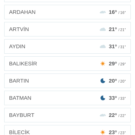
ARDAHAN
16°
/ 16°
ARTVİN
21°
/ 21°
AYDIN
31°
/ 31°
BALIKESİR
29°
/ 29°
BARTIN
20°
/ 20°
BATMAN
33°
/ 33°
BAYBURT
22°
/ 22°
BİLECİK
23°
/ 23°