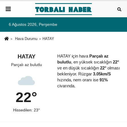
6 Ağustos 2026, Perşembe
Hava Durumu
HATAY
HATAY
HATAY için hava
Parçalı az
bulutlu
, en yüksek sıcaklığın
22°
Parçalı az bulutlu
ve en düşük sıcaklığın
22°
olması
bekleniyor. Rüzgar
3.05km/S
hızında, nem oranı ise
91%
civarında.
22°
Hissedilen: 23°