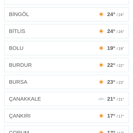
BİNGÖL
24°
/ 24°
BİTLİS
24°
/ 24°
BOLU
19°
/ 19°
BURDUR
22°
/ 22°
BURSA
23°
/ 23°
ÇANAKKALE
21°
/ 21°
ÇANKIRI
17°
/ 17°
ÇORUM
17°