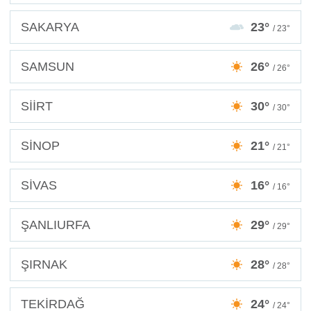
SAKARYA
23°
/ 23°
SAMSUN
26°
/ 26°
SİİRT
30°
/ 30°
SİNOP
21°
/ 21°
SİVAS
16°
/ 16°
ŞANLIURFA
29°
/ 29°
ŞIRNAK
28°
/ 28°
TEKİRDAĞ
24°
/ 24°