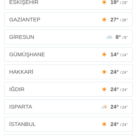
ESKİŞEHİR
19°
/ 19°
GAZİANTEP
27°
/ 26°
GİRESUN
8°
/ 8°
GÜMÜŞHANE
14°
/ 14°
HAKKARİ
24°
/ 24°
IĞDIR
24°
/ 24°
ISPARTA
24°
/ 24°
İSTANBUL
24°
/ 24°