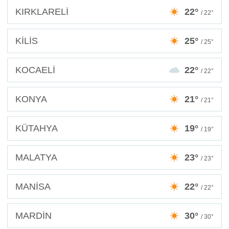
KIRKLARELİ
22°
/ 22°
KİLİS
25°
/ 25°
KOCAELİ
22°
/ 22°
KONYA
21°
/ 21°
KÜTAHYA
19°
/ 19°
MALATYA
23°
/ 23°
MANİSA
22°
/ 22°
MARDİN
30°
/ 30°