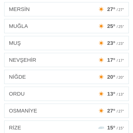
MERSİN
27°
/ 27°
MUĞLA
25°
/ 25°
MUŞ
23°
/ 23°
NEVŞEHİR
17°
/ 17°
NİĞDE
20°
/ 20°
ORDU
13°
/ 13°
OSMANİYE
27°
/ 27°
RİZE
15°
/ 15°