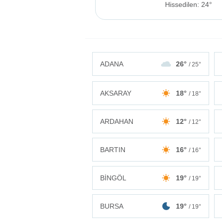
Hissedilen: 24°
ADANA
26°
/ 25°
AKSARAY
18°
/ 18°
ARDAHAN
12°
/ 12°
BARTIN
16°
/ 16°
BİNGÖL
19°
/ 19°
BURSA
19°
/ 19°