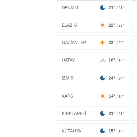
DENİZLİ
21°
/ 21°
ELAZIĞ
22°
/ 22°
GAZİANTEP
22°
/ 22°
HATAY
18°
/ 18°
İZMİR
24°
/ 24°
KARS
14°
/ 14°
KIRKLARELİ
21°
/ 21°
KÜTAHYA
15°
/ 15°