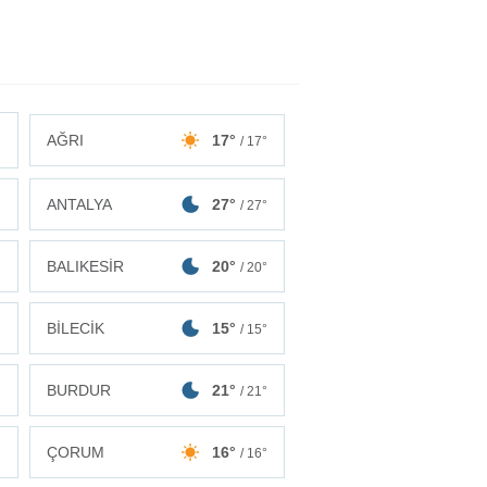
AĞRI
17°
/ 17°
ANTALYA
27°
°
/ 27°
BALIKESİR
20°
°
/ 20°
BİLECİK
15°
°
/ 15°
BURDUR
21°
°
/ 21°
ÇORUM
16°
°
/ 16°