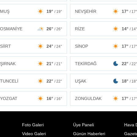
MUŞ
19°
NEVŞEHİR
17°
/ 19°
/ 17
OSMANİYE
26°
RİZE
14°
/ 26°
/ 14
SİİRT
24°
SİNOP
17°
/ 24°
/ 17
ŞIRNAK
21°
TEKİRDAĞ
22°
/ 21°
/ 22
TUNCELİ
22°
UŞAK
18°
/ 22°
/ 18
ZONGULDAK
17°
YOZGAT
16°
/ 17
/ 16°
Foto Galeri
Üye Paneli
Hava 
Video Galeri
Günün Haberleri
Gazete