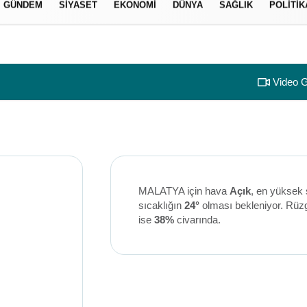
GÜNDEM
SIYASET
EKONOMI
DÜNYA
SAĞLIK
POLITIK
izlilik İlkeleri
Video G
MALATYA için hava
Açık
, en yüksek 
sıcaklığın
24°
olması bekleniyor. Rüz
ise
38%
civarında.