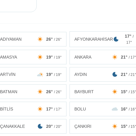
17°
/
ADIYAMAN
26°
AFYONKARAHİSAR
/ 26°
17°
AMASYA
19°
ANKARA
21°
/ 19°
/ 17
ARTVİN
19°
AYDIN
21°
/ 19°
/ 21
BATMAN
26°
BAYBURT
15°
/ 26°
/ 15
BİTLİS
17°
BOLU
16°
/ 17°
/ 16
ÇANAKKALE
20°
ÇANKIRI
15°
/ 20°
/ 15