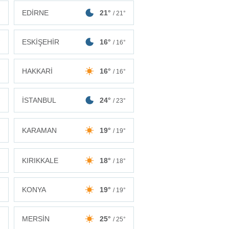
EDİRNE
21°
°
/ 21°
ESKİŞEHİR
16°
°
/ 16°
HAKKARİ
16°
°
/ 16°
İSTANBUL
24°
°
/ 23°
KARAMAN
19°
°
/ 19°
KIRIKKALE
18°
°
/ 18°
KONYA
19°
°
/ 19°
MERSİN
25°
°
/ 25°