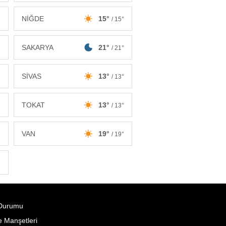
NİĞDE
15°
°
/ 15°
SAKARYA
21°
°
/ 21°
SİVAS
13°
°
/ 13°
TOKAT
13°
°
/ 13°
VAN
19°
°
/ 19°
°
Durumu
 Manşetleri