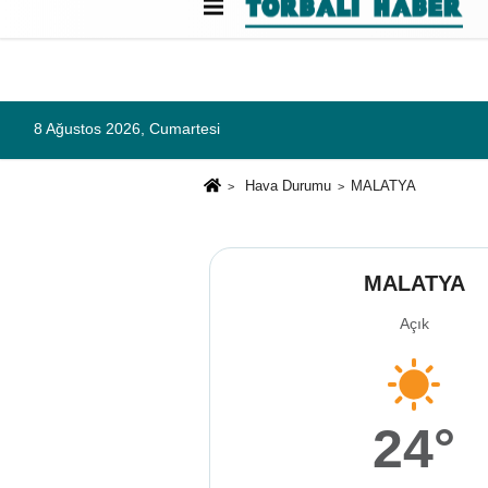
Künye
İletişim
Çerez Politikası
G
8 Ağustos 2026, Cumartesi
Hava Durumu
MALATYA
MALATYA
Açık
24°