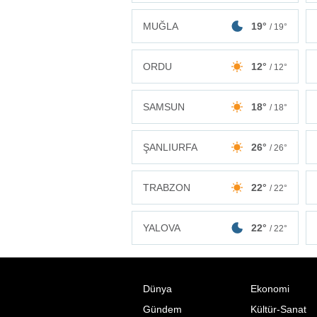
MUĞLA
19°
/ 19°
ORDU
12°
/ 12°
SAMSUN
18°
/ 18°
ŞANLIURFA
26°
/ 26°
TRABZON
22°
/ 22°
YALOVA
22°
/ 22°
Dünya
Ekonomi
Gündem
Kültür-Sanat