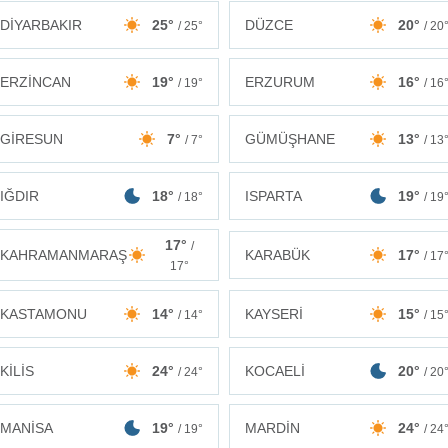
DİYARBAKIR
25°
DÜZCE
20°
/ 25°
/ 20
ERZİNCAN
19°
ERZURUM
16°
/ 19°
/ 16
GİRESUN
7°
GÜMÜŞHANE
13°
/ 7°
/ 13
IĞDIR
18°
ISPARTA
19°
/ 18°
/ 19
17°
/
KAHRAMANMARAŞ
KARABÜK
17°
/ 17
17°
KASTAMONU
14°
KAYSERİ
15°
/ 14°
/ 15
KİLİS
24°
KOCAELİ
20°
/ 24°
/ 20
MANİSA
19°
MARDİN
24°
/ 19°
/ 24