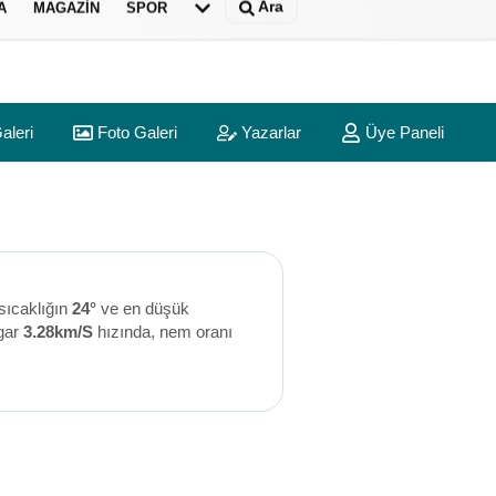
Ara
A
MAGAZIN
SPOR
aleri
Foto Galeri
Yazarlar
Üye Paneli
sıcaklığın
24°
ve en düşük
gar
3.28km/S
hızında, nem oranı