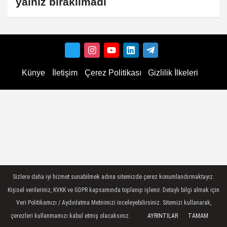
yalnız bırakılmadı
Künye
İletişim
Çerez Politikası
Gizlilik İlkeleri
Sizlere daha iyi hizmet sunabilmek adına sitemizde çerez konumlandırmaktayız.
Kişisel verileriniz, KVKK ve GDPR kapsamında toplanıp işlenir. Detaylı bilgi almak için
Veri Politikamızı / Aydınlatma Metnimizi inceleyebilirsiniz. Sitemizi kullanarak,
çerezleri kullanmamızı kabul etmiş olacaksınız.
AYRINTILAR
TAMAM