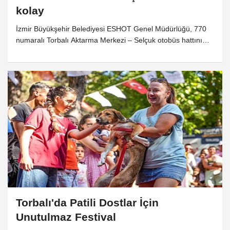
kolay
İzmir Büyükşehir Belediyesi ESHOT Genel Müdürlüğü, 770
numaralı Torbalı Aktarma Merkezi – Selçuk otobüs hattını
vatandaşlardan gelen talepler doğrultusunda günün belirli
saatlerinde Pamucak’a kadar uzattı. Yapılan düzenleme
sayesinde denize erişimin kolaylaştığını belirten İzmirliler,
Büyükşehir Belediye Başkanı Dr. Cemil Tugay’a teşekkür etti.
Torbalı'da Patili Dostlar İçin
Unutulmaz Festival