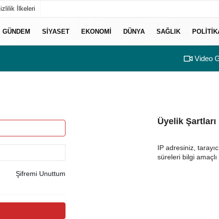
izlilik İlkeleri
GÜNDEM
SIYASET
EKONOMI
DÜNYA
SAĞLIK
POLITIK
Video G
Üyelik Şartları
IP adresiniz, tarayıc
süreleri bilgi amaçlı 
Şifremi Unuttum