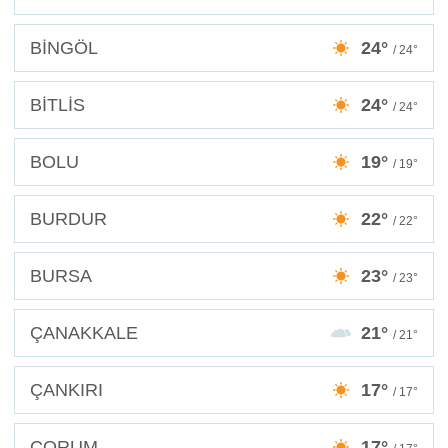
BİNGÖL
24°
/ 24°
BİTLİS
24°
/ 24°
BOLU
19°
/ 19°
BURDUR
22°
/ 22°
BURSA
23°
/ 23°
ÇANAKKALE
21°
/ 21°
ÇANKIRI
17°
/ 17°
ÇORUM
17°