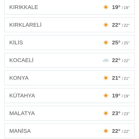
KIRIKKALE
19°
/ 19°
KIRKLARELİ
22°
/ 22°
KİLİS
25°
/ 25°
KOCAELİ
22°
/ 22°
KONYA
21°
/ 21°
KÜTAHYA
19°
/ 19°
MALATYA
23°
/ 23°
MANİSA
22°
/ 22°