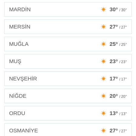
MARDİN
30°
/ 30°
MERSİN
27°
/ 27°
MUĞLA
25°
/ 25°
MUŞ
23°
/ 23°
NEVŞEHİR
17°
/ 17°
NİĞDE
20°
/ 20°
ORDU
13°
/ 13°
OSMANİYE
27°
/ 27°