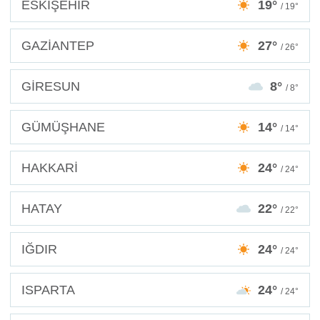
ESKİŞEHİR
19°
/ 19°
GAZİANTEP
27°
/ 26°
GİRESUN
8°
/ 8°
GÜMÜŞHANE
14°
/ 14°
HAKKARİ
24°
/ 24°
HATAY
22°
/ 22°
IĞDIR
24°
/ 24°
ISPARTA
24°
/ 24°