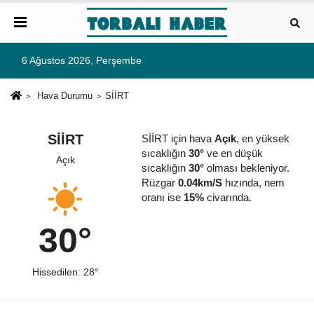
6 Ağustos 2026, Perşembe
Hava Durumu
SİİRT
SİİRT
SİİRT için hava
Açık
, en yüksek
sıcaklığın
30°
ve en düşük
Açık
sıcaklığın
30°
olması bekleniyor.
Rüzgar
0.04km/S
hızında, nem
oranı ise
15%
civarında.
30°
Hissedilen: 28°