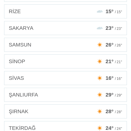
RİZE
15°
/ 15°
SAKARYA
23°
/ 23°
SAMSUN
26°
/ 26°
SİNOP
21°
/ 21°
SİVAS
16°
/ 16°
ŞANLIURFA
29°
/ 29°
ŞIRNAK
28°
/ 28°
TEKİRDAĞ
24°
/ 24°