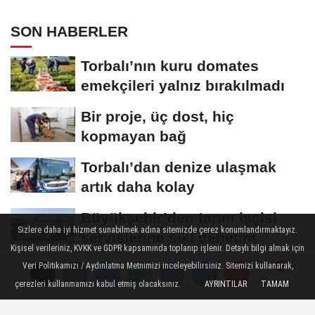
SON HABERLER
Torbalı’nın kuru domates
emekçileri yalnız bırakılmadı
Bir proje, üç dost, hiç
kopmayan bağ
Torbalı’dan denize ulaşmak
artık daha kolay
Büyükşehir’den tarım işçisi
Sizlere daha iyi hizmet sunabilmek adına sitemizde çerez konumlandırmaktayız.
servislerine sıkı denetim
Kişisel verileriniz, KVKK ve GDPR kapsamında toplanıp işlenir. Detaylı bilgi almak için
ESHOT'tan ayda 2 bin 200 ton
Veri Politikamızı / Aydınlatma Metnimizi inceleyebilirsiniz. Sitemizi kullanarak,
çerezleri kullanmamızı kabul etmiş olacaksınız.
AYRINTILAR
TAMAM
su tasarrufu
Yorumlar
Yorumlar
Yorumlar