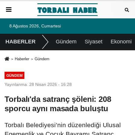
8 Ağustos 2026, Cumartesi
HABERLER
Gündem
Siyaset
Ekonomi
Haberler
Gündem
GÜNDEM
Yayınlanma: 28 Nisan 2026 - 16:28
Torbalı'da satranç şöleni: 208
sporcu aynı masada buluştu
Torbalı Belediyesi’nin düzenlediği Ulusal
Egemenlik ve Çocuk Bayramı Satranç