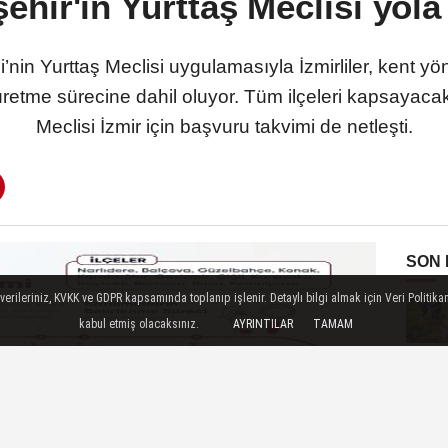
hir'in Yurttaş Meclisi yola
’nin Yurttaş Meclisi uygulamasıyla İzmirliler, kent y
üretme sürecine dahil oluyor. Tüm ilçeleri kapsayacak
Meclisi İzmir için başvuru takvimi de netleşti.
SON
ileriniz, KVKK ve GDPR kapsamında toplanıp işlenir. Detaylı bilgi almak için Veri Politikam
kabul etmiş olacaksınız.
AYRINTILAR
TAMAM