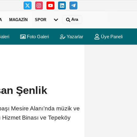
Ara
A
MAGAZIN
SPOR
aleri
Foto Galeri
Yazarlar
Üye Paneli
şan Şenlik
nbaşı Mesire Alanı’nda müzik ve
şı Hizmet Binası ve Tepeköy