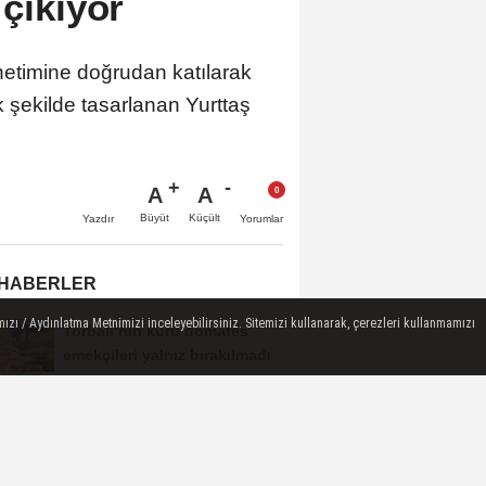
 çıkıyor
önetimine doğrudan katılarak
 şekilde tasarlanan Yurttaş
A
A
Büyüt
Küçült
Yazdır
Yorumlar
 HABERLER
ızı / Aydınlatma Metnimizi inceleyebilirsiniz. Sitemizi kullanarak, çerezleri kullanmamızı
Torbalı’nın kuru domates
emekçileri yalnız bırakılmadı
Bir proje, üç dost, hiç
kopmayan bağ
Torbalı’dan denize ulaşmak