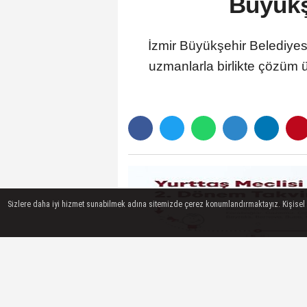
Büyükşe
İzmir Büyükşehir Belediyesi
uzmanlarla birlikte çözüm 
Sizlere daha iyi hizmet sunabilmek adına sitemizde çerez konumlandırmaktayız. Kişisel ver