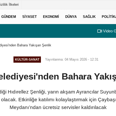
izlilik İlkeleri
GÜNDEM
SIYASET
EKONOMI
DÜNYA
SAĞLIK
POLITIK
Video G
ediyesi'nden Bahara Yakışan Şenlik
Yayınlanma: 04 Mayıs 2026 - 12:31
KÜLTÜR-SANAT
elediyesi'nden Bahara Yakı
diği Hıdırellez Şenliği, yarın akşam Ayrancılar Suyu
olacak. Etkinliğe katılımı kolaylaştırmak için Çayba
Meydanı’ndan ücretsiz servisler kaldırılacak