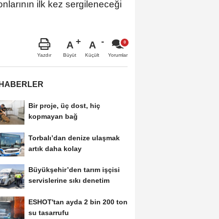
larının ilk kez sergileneceği
A
A
Büyüt
Küçült
Yazdır
Yorumlar
 HABERLER
Bir proje, üç dost, hiç
kopmayan bağ
Torbalı’dan denize ulaşmak
artık daha kolay
Büyükşehir’den tarım işçisi
servislerine sıkı denetim
ESHOT'tan ayda 2 bin 200 ton
su tasarrufu