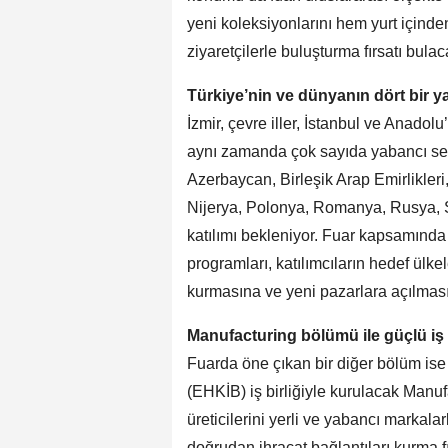
yeni koleksiyonlarını hem yurt içind
ziyaretçilerle buluşturma fırsatı bula
Türkiye’nin ve dünyanın dört bir 
İzmir, çevre iller, İstanbul ve Anadolu’
aynı zamanda çok sayıda yabancı sekt
Azerbaycan, Birleşik Arap Emirlikleri
Nijerya, Polonya, Romanya, Rusya, S
katılımı bekleniyor. Fuar kapsamında 
programları, katılımcıların hedef ül
kurmasına ve yeni pazarlara açılmas
Manufacturing bölümü ile güçlü iş b
Fuarda öne çıkan bir diğer bölüm ise
(EHKİB) iş birliğiyle kurulacak Manu
üreticilerini yerli ve yabancı markala
doğrudan ihracat bağlantıları kurma f