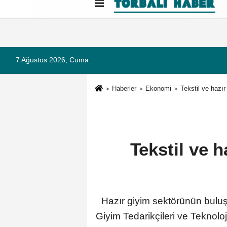
Künye
İletişim
Çerez Politikası
G
7 Ağustos 2026, Cuma
Haberler
Ekonomi
Tekstil ve hazı
Tekstil ve 
Hazır giyim sektörünün buluşm
Giyim Tedarikçileri ve Teknoloj