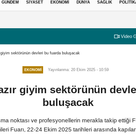
GÜNDEM
SIYASET
EKONOMI
DÜNYA
SAĞLIK
POLITIK
izlilik İlkeleri
Video G
r giyim sektörünün devleri bu fuarda buluşacak
Yayınlanma: 20 Ekim 2025 - 10:59
EKONOMI
hazır giyim sektörünün devle
buluşacak
a noktası ve profesyonellerin merakla takip ettiği F
ileri Fuarı, 22-24 Ekim 2025 tarihleri arasında kapıla