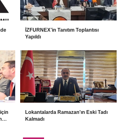
zde
İZFURNEX’in Tanıtım Toplantısı
Yapıldı
için
Lokantalarda Ramazan'ın Eski Tadı
n
Kalmadı