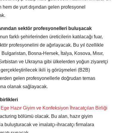
en hem de yurt dışından gelen profesyonel
cak.
yanından sektör profesyonelleri buluşacak
nun farklı şehirlerinden üreticilerin katılacağı fuar,
ör profesyonelini de ağırlayacak. Bu yıl özellikle
, Bulgaristan, Bosna-Hersek, İtalya, Kosova, Mısır,
ırbistan ve Ukrayna gibi ülkelerden yoğun ziyaretçi
gerçekleştirilecek ikili iş görüşmeleri (B2B)
kelerden gelen profesyonellerle doğrudan temas
ına olanak sağlayacak.
irlikleri
Ege Hazır Giyim ve Konfeksiyon İhracatçıları Birliği
facturing bölümü olacak. Bu alan, hazır giyim
rla buluşturacak ve imalatçı-ihracatçı firmalara
ırsatı sunacak.