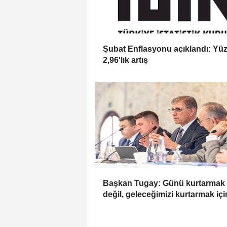
Şubat Enflasyonu açıklandı: Yü
2,96'lık artış
Başkan Tugay: Günü kurtarmak 
değil, geleceğimizi kurtarmak içi
çalışmalıyız