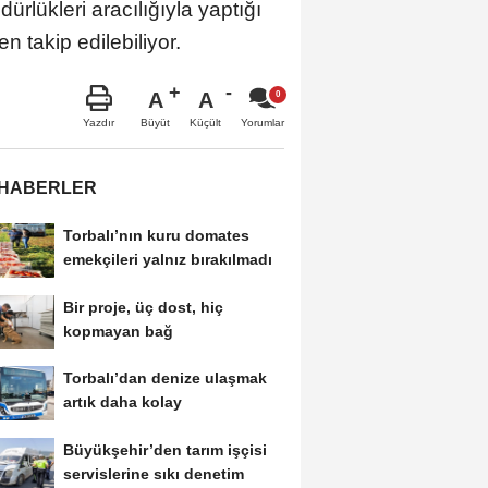
rlükleri aracılığıyla yaptığı
en takip edilebiliyor.
A
A
Büyüt
Küçült
Yazdır
Yorumlar
 HABERLER
Torbalı’nın kuru domates
emekçileri yalnız bırakılmadı
Bir proje, üç dost, hiç
kopmayan bağ
Torbalı’dan denize ulaşmak
artık daha kolay
Büyükşehir’den tarım işçisi
servislerine sıkı denetim