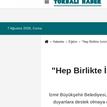
Künye
İletişim
Çerez Politikası
G
7 Ağustos 2026, Cuma
Haberler
Eğitim
"Hep Birlikte İzmir
"Hep Birlikte 
İzmir Büyükşehir Belediyesi,
duyanlara destek olmaya d