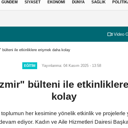
GÜNDEM
SIYASET
EKONOMI
DÜNYA
SAĞLIK
POLITIK
izlilik İlkeleri
Video G
" bülteni ile etkinliklere erişmek daha kolay
Yayınlanma: 04 Kasım 2025 - 13:58
EĞITIM
İzmir" bülteni ile etkinlikle
kolay
 toplumun her kesimine yönelik etkinlik ve projelerle
evam ediyor. Kadın ve Aile Hizmetleri Dairesi Başk