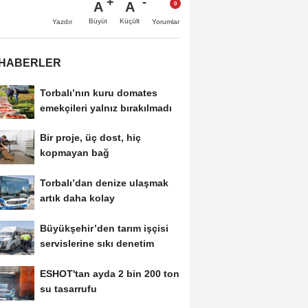
A
A
Büyüt
Küçült
Yazdır
Yorumlar
 HABERLER
Torbalı’nın kuru domates
emekçileri yalnız bırakılmadı
Bir proje, üç dost, hiç
kopmayan bağ
Torbalı’dan denize ulaşmak
artık daha kolay
Büyükşehir’den tarım işçisi
servislerine sıkı denetim
ESHOT'tan ayda 2 bin 200 ton
su tasarrufu