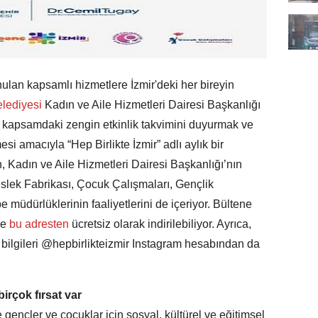
nulan kapsamlı hizmetlere İzmir'deki her bireyin
elediyesi
Kadın ve Aile Hizmetleri Dairesi Başkanlığı
 Bu kapsamdaki zengin etkinlik takvimini duyurmak ve
i amacıyla “Hep Birlikte İzmir” adlı aylık bir
n, Kadın ve Aile Hizmetleri Dairesi Başkanlığı’nın
Meslek Fabrikası, Çocuk Çalışmaları, Gençlik
 müdürlüklerinin faaliyetlerini de içeriyor. Bültene
ve
bu adresten
ücretsiz olarak indirilebiliyor. Ayrıca,
k bilgileri @hepbirlikteizmir Instagram hesabından da
birçok fırsat var
 gençler ve çocuklar için sosyal, kültürel ve eğitimsel