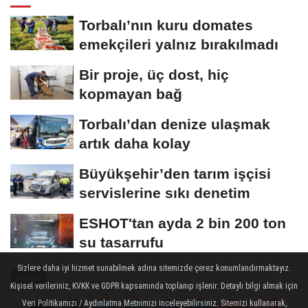
Torbalı’nın kuru domates
emekçileri yalnız bırakılmadı
Bir proje, üç dost, hiç
kopmayan bağ
Torbalı’dan denize ulaşmak
artık daha kolay
Büyükşehir’den tarım işçisi
servislerine sıkı denetim
ESHOT'tan ayda 2 bin 200 ton
su tasarrufu
Sizlere daha iyi hizmet sunabilmek adına sitemizde çerez konumlandırmaktayız.
YEREL
Kişisel verileriniz, KVKK ve GDPR kapsamında toplanıp işlenir. Detaylı bilgi almak için
Yayınlanma: 17 Nisan 2025 - 13:15
Veri Politikamızı / Aydınlatma Metnimizi inceleyebilirsiniz. Sitemizi kullanarak,