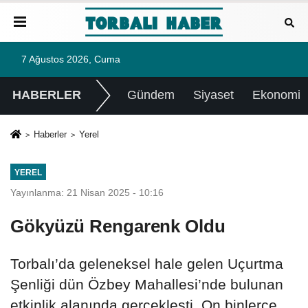
7 Ağustos 2026, Cuma
HABERLER
Gündem
Siyaset
Ekonomi
Haberler
Yerel
YEREL
Yayınlanma: 21 Nisan 2025 - 10:16
Gökyüzü Rengarenk Oldu
Torbalı’da geleneksel hale gelen Uçurtma
Şenliği dün Özbey Mahallesi’nde bulunan
etkinlik alanında gerçekleşti. On binlerce