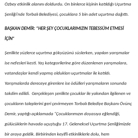
Özbey etkinlik alanını doldurdu. On binlerce kişinin katıldığı Uçurtma
Şenliği’nde Torbalı Belediyesi, çocuklara 5 bin adet uçurtma dağıttı.
BAŞKAN DEMİR: “HER ŞEY ÇOCUKLARIMIZIN TEBESSÜM ETMESİ
İÇİN”
Şenlikte yüzlerce uçurtma gökyüzünü süslerken, yapılan yarışmalar
ise nefesleri kesti. Yaş kategorilerine göre düzenlenen yarışmalara,
vatandaşlar kendi yapmış oldukları uçurtmalar ile katıldı.
Yarışmalarda dereceye girenlere ise ödülleri yarışmaların sonunda
takdim edildi. Gerçekleşen şenlikte çocuklar ile yakından ilgilenen ve
çocukların taleplerini geri çevirmeyen Torbalı Belediye Başkanı Övünç
Demir, yaptığı açıklamada “Çocuklarımızın doyasıya eğlendiği,
gülücüklerin havada uçuştuğu 17. Geleneksel Uçurtma Şenliğimizde
bir araya geldik. Birbirinden keyifli etkinliklerle dolu, hem