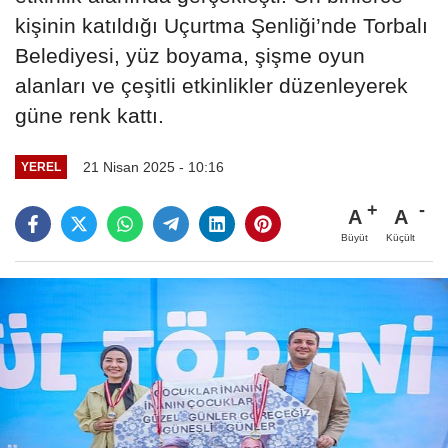
kişinin katıldığı Uçurtma Şenliği’nde Torbalı
Belediyesi, yüz boyama, şişme oyun
alanları ve çeşitli etkinlikler düzenleyerek
güne renk kattı.
21 Nisan 2025 - 10:16
YEREL
A
A
Büyüt
Küçült