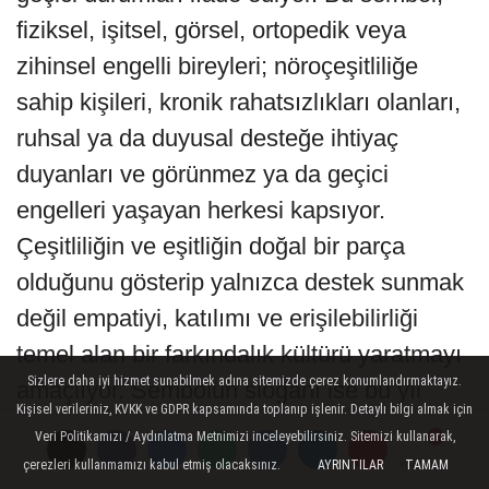
fiziksel, işitsel, görsel, ortopedik veya
zihinsel engelli bireyleri; nöroçeşitliliğe
sahip kişileri, kronik rahatsızlıkları olanları,
ruhsal ya da duyusal desteğe ihtiyaç
duyanları ve görünmez ya da geçici
engelleri yaşayan herkesi kapsıyor.
Çeşitliliğin ve eşitliğin doğal bir parça
olduğunu gösterip yalnızca destek sunmak
değil empatiyi, katılımı ve erişilebilirliği
temel alan bir farkındalık kültürü yaratmayı
Sizlere daha iyi hizmet sunabilmek adına sitemizde çerez konumlandırmaktayız.
amaçlıyor. Sembolün sloganı ise bu yıl
Kişisel verileriniz, KVKK ve GDPR kapsamında toplanıp işlenir. Detaylı bilgi almak için
“Farkında olalım, birlikte olalım” olarak
Veri Politikamızı / Aydınlatma Metnimizi inceleyebilirsiniz. Sitemizi kullanarak,
belirlendi.
çerezleri kullanmamızı kabul etmiş olacaksınız.
AYRINTILAR
TAMAM
Yorumlar
Yorumlar